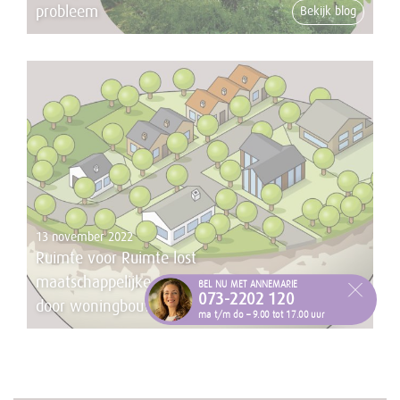
probleem
Bekijk blog
13 november 2022
Ruimte voor Ruimte lost
maatschappelijke vraagstukken op
BEL NU MET ANNEMARIE
073-2202 120
door woningbouw
Bekijk blog
ma t/m do – 9.00 tot 17.00 uur