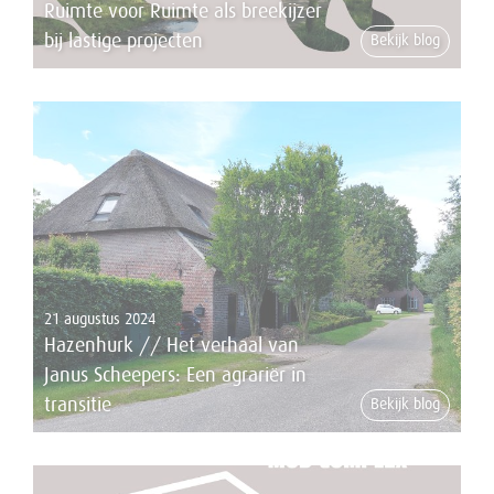
Ruimte voor Ruimte als breekijzer
bij lastige projecten
Bekijk blog
21 augustus 2024
Hazenhurk // Het verhaal van
Janus Scheepers: Een agrariër in
transitie
Bekijk blog