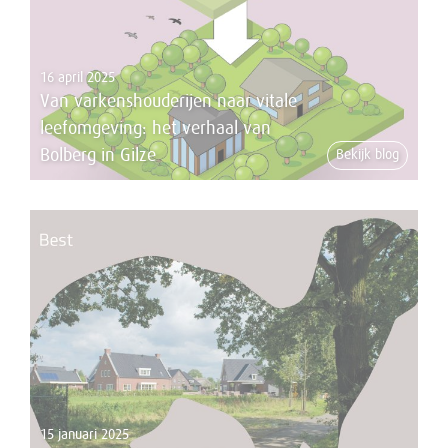
16 april 2025
Van varkenshouderijen naar vitale
leefomgeving: het verhaal van
Bolberg in Gilze
Bekijk blog
15 januari 2025