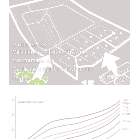
13 december 2023
Millenbosch // Een verfrissende
transformatie van
Mobilisatiecomplex naar wonen in
het bos
Bekijk blog