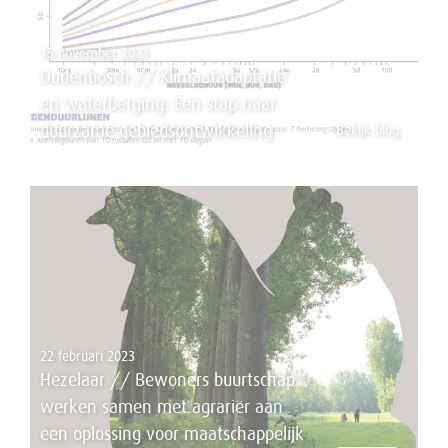
15 november 2023
Oudenbosch // Klimaatadaptatie
en waterberging: Een stap naar
duurzame gebiedsontwikkeling
Bekijk blog
22 februari 2023
Hezelaar // Bewoners buurtschap
werken samen met agrariër aan
een oplossing voor maatschappelijk