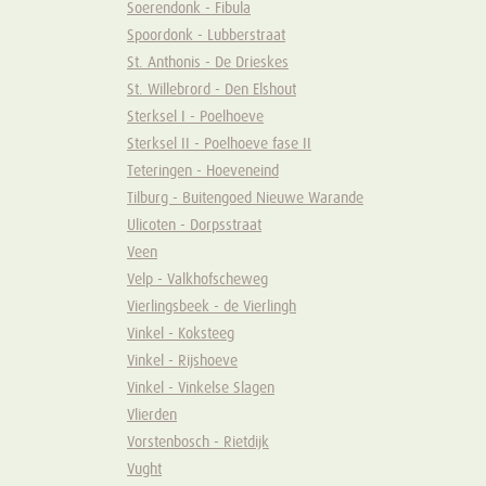
Soerendonk - Fibula
Spoordonk - Lubberstraat
St. Anthonis - De Drieskes
St. Willebrord - Den Elshout
Sterksel I - Poelhoeve
Sterksel II - Poelhoeve fase II
Teteringen - Hoeveneind
Tilburg - Buitengoed Nieuwe Warande
Ulicoten - Dorpsstraat
Veen
Velp - Valkhofscheweg
Vierlingsbeek - de Vierlingh
Vinkel - Koksteeg
Vinkel - Rijshoeve
Vinkel - Vinkelse Slagen
Vlierden
Vorstenbosch - Rietdijk
Vught