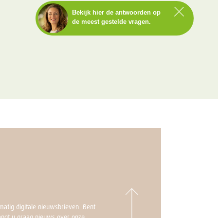
Bekijk hier de antwoorden op
de meest gestelde vragen.
Staat het antwoord op jouw
vraag er niet tussen?
Neem dan contact op met
Annemarie.
BEL NU MET ANNEMARIE
073-2202 100
ma t/m vr – 9.00 tot 17.00 uur
atig digitale nieuwsbrieven. Bent
angt u graag nieuws over onze