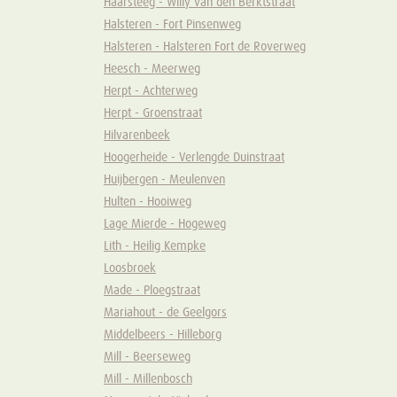
Haarsteeg - Willy van den Berktstraat
Halsteren - Fort Pinsenweg
Halsteren - Halsteren Fort de Roverweg
Heesch - Meerweg
Herpt - Achterweg
Herpt - Groenstraat
Hilvarenbeek
Hoogerheide - Verlengde Duinstraat
Huijbergen - Meulenven
Hulten - Hooiweg
Lage Mierde - Hogeweg
Lith - Heilig Kempke
Loosbroek
Made - Ploegstraat
Mariahout - de Geelgors
Middelbeers - Hilleborg
Mill - Beerseweg
Mill - Millenbosch