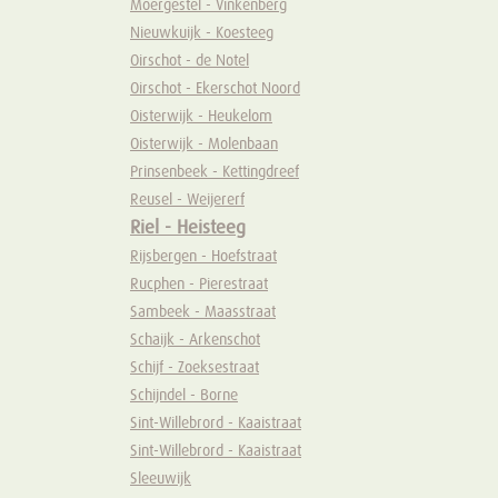
Moergestel - Vinkenberg
Nieuwkuijk - Koesteeg
Oirschot - de Notel
Oirschot - Ekerschot Noord
Oisterwijk - Heukelom
Oisterwijk - Molenbaan
Prinsenbeek - Kettingdreef
Reusel - Weijererf
Riel - Heisteeg
Rijsbergen - Hoefstraat
Rucphen - Pierestraat
Sambeek - Maasstraat
Schaijk - Arkenschot
Schijf - Zoeksestraat
Schijndel - Borne
Sint-Willebrord - Kaaistraat
Sint-Willebrord - Kaaistraat
Sleeuwijk