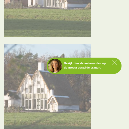
Bekijk hier de antwoorden op
de meest gestelde vragen.
Staat het antwoord op jouw
vraag er niet tussen?
Neem dan contact op met
Annemarie.
BEL NU MET ANNEMARIE
073-2202 100
ma t/m vr – 9.00 tot 17.00 uur