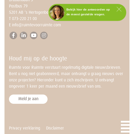
Postbus 79
Bekijk hier de antwoorden op
5201 AB ‘s Hertogenbosch
de meest gestelde vragen.
T
073-220 21 00
Staat het antwoord op jouw
E
info@ruimtevoorruimte.com
vraag er niet tussen?
Neem dan contact op met
Annemarie.
BEL NU MET ANNEMARIE
073-2202 100
Houd mij op de hoogte
ma t/m vr – 9.00 tot 17.00 uur
Ruimte voor Ruimte verstuurt regelmatig digitale nieuwsbrieven.
Bent u nog niet geabonneerd, maar ontvangt u graag nieuws over
onze projecten? Hieronder kunt u zich inschrijven. U ontvangt
ongeveer 1 keer per maand een nieuwsbrief van ons.
Meld je aan
Privacy verklaring
Disclaimer