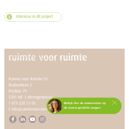
Interesse in dit project
Ruimte voor Ruimte CV
Brabantlaan 3
Postbus 79
5201 AB ‘s Hertogenbosch
T
073-220 21 00
Bekijk hier de antwoorden op
de meest gestelde vragen.
E
info@ruimtevoorruimte.com
Staat het antwoord op jouw
vraag er niet tussen?