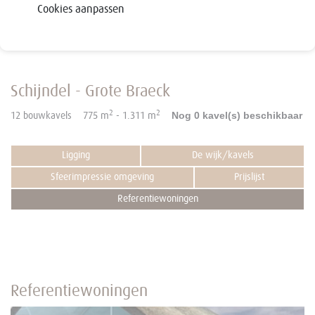
Cookies aanpassen
Schijndel - Grote Braeck
2
2
Nog 0 kavel(s) beschikbaar
12 bouwkavels 775 m
- 1.311 m
Ligging
De wijk/kavels
Sfeerimpressie omgeving
Prijslijst
Referentiewoningen
Referentiewoningen