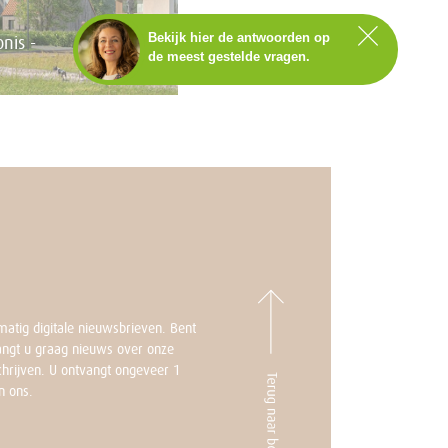
Bekijk hier de antwoorden op
nis -
de meest gestelde vragen.
Staat het antwoord op jouw
vraag er niet tussen?
Neem dan contact op met
Annemarie.
BEL NU MET ANNEMARIE
073-2202 100
ma t/m vr – 9.00 tot 17.00 uur
atig digitale nieuwsbrieven. Bent
angt u graag nieuws over onze
schrijven. U ontvangt ongeveer 1
n ons.