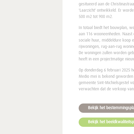
gesitueerd aan de Christinastr
'Laarzicht' ontwikkeld. Er wor
500 m2 tot 900 m2.
In totaal biedt het bouwplan, w
aan 116 wooneenheden. Naast d
sociale huur, middeldure koop 
rijwoningen, rug-aan-rug woni
De woningen zullen worden gebo
heeft in een projectmatige ni
Op donderdag 6 februari 2025 
Medio mei is bekend geworden d
gemeente Sint-Michielsgestel 
verwachten dat de verkoop van 
Bekijk het bestemmingspl
Bekijk het beeldkwaliteitsp