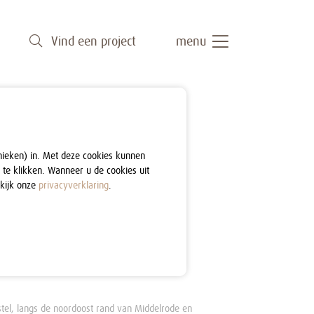
Vind een project
menu
nieken) in. Met deze cookies kunnen
 te klikken. Wanneer u de cookies uit
ekijk onze
privacyverklaring
.
tel, langs de noordoost rand van Middelrode en