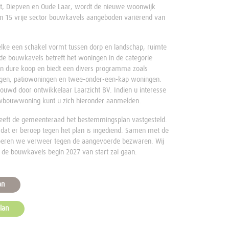
aat, Diepven en Oude Laar, wordt de nieuwe woonwijk
den 15 vrije sector bouwkavels aangeboden variërend van
elke een schakel vormt tussen dorp en landschap, ruimte
e bouwkavels betreft het woningen in de categorie
en dure koop en biedt een divers programma zoals
ngen, patiowoningen en twee-onder-een-kap woningen.
uwd door ontwikkelaar Laarzicht BV. Indien u interesse
euwbouwwoning kunt u zich hieronder aanmelden.
heeft de gemeenteraad het bestemmingsplan vastgesteld
.
at er beroep tegen het plan is ingediend. Samen met de
voeren we verweer tegen de aangevoerde bezwaren. Wij
de bouwkavels begin 2027 van start zal gaan.
an
lan