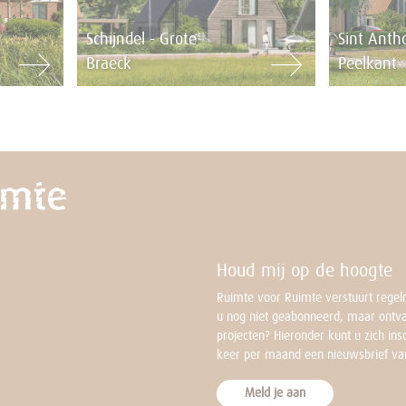
Schijndel - Grote
Sint Antho
Braeck
Peelkant
Houd mij op de hoogte
Ruimte voor Ruimte verstuurt regelm
u nog niet geabonneerd, maar ontv
projecten? Hieronder kunt u zich in
keer per maand een nieuwsbrief va
Meld je aan