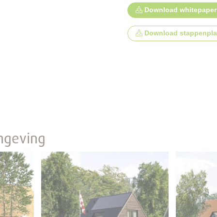
Download whitepaper 
Download stappenpl
mgeving