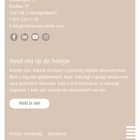
vraag er niet tussen?
Postbus 79
Neem dan contact op met
5201 AB ‘s Hertogenbosch
Annemarie.
T
073-220 21 00
BEL NU MET ANNEMARIE
E
info@ruimtevoorruimte.com
073-2202 100
ma t/m vr – 9.00 tot 17.00 uur
Houd mij op de hoogte
Ruimte voor Ruimte verstuurt regelmatig digitale nieuwsbrieven.
Bent u nog niet geabonneerd, maar ontvangt u graag nieuws over
onze projecten? Hieronder kunt u zich inschrijven. U ontvangt
ongeveer 1 keer per maand een nieuwsbrief van ons.
Meld je aan
Privacy verklaring
Disclaimer