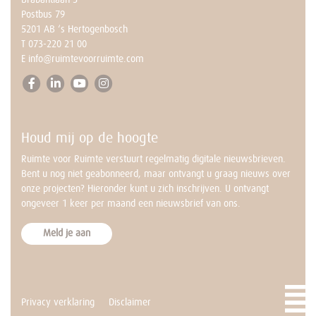
vraag er niet tussen?
Postbus 79
Neem dan contact op met
5201 AB ‘s Hertogenbosch
Annemarie.
T
073-220 21 00
BEL NU MET ANNEMARIE
E
info@ruimtevoorruimte.com
073-2202 100
ma t/m vr – 9.00 tot 17.00 uur
Houd mij op de hoogte
Ruimte voor Ruimte verstuurt regelmatig digitale nieuwsbrieven.
Bent u nog niet geabonneerd, maar ontvangt u graag nieuws over
onze projecten? Hieronder kunt u zich inschrijven. U ontvangt
ongeveer 1 keer per maand een nieuwsbrief van ons.
Meld je aan
Privacy verklaring
Disclaimer