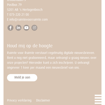
vraag er niet tussen?
Postbus 79
Neem dan contact op met
5201 AB ‘s Hertogenbosch
Annemarie.
T
073-220 21 00
BEL NU MET ANNEMARIE
E
info@ruimtevoorruimte.com
073-2202 100
ma t/m vr – 9.00 tot 17.00 uur
Houd mij op de hoogte
Ruimte voor Ruimte verstuurt regelmatig digitale nieuwsbrieven.
Bent u nog niet geabonneerd, maar ontvangt u graag nieuws over
onze projecten? Hieronder kunt u zich inschrijven. U ontvangt
ongeveer 1 keer per maand een nieuwsbrief van ons.
Meld je aan
Privacy verklaring
Disclaimer