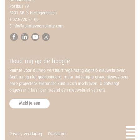
vraag er niet tussen?
Postbus 79
Neem dan contact op met
5201 AB ‘s Hertogenbosch
Annemarie.
T
073-220 21 00
BEL NU MET ANNEMARIE
E
info@ruimtevoorruimte.com
073-2202 100
ma t/m vr – 9.00 tot 17.00 uur
Houd mij op de hoogte
Ruimte voor Ruimte verstuurt regelmatig digitale nieuwsbrieven.
Bent u nog niet geabonneerd, maar ontvangt u graag nieuws over
onze projecten? Hieronder kunt u zich inschrijven. U ontvangt
ongeveer 1 keer per maand een nieuwsbrief van ons.
Meld je aan
Privacy verklaring
Disclaimer