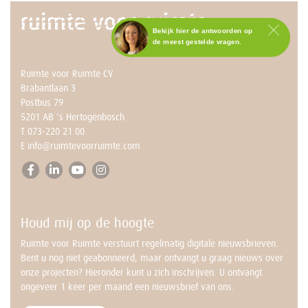
Bekijk hier de antwoorden op
de meest gestelde vragen.
Staat het antwoord op jouw
Ruimte voor Ruimte CV
vraag er niet tussen?
Brabantlaan 3
Neem dan contact op met
Postbus 79
Annemarie.
5201 AB ‘s Hertogenbosch
BEL NU MET ANNEMARIE
T
073-220 21 00
073-2202 100
E
info@ruimtevoorruimte.com
ma t/m vr – 9.00 tot 17.00 uur
Houd mij op de hoogte
Ruimte voor Ruimte verstuurt regelmatig digitale nieuwsbrieven.
Bent u nog niet geabonneerd, maar ontvangt u graag nieuws over
onze projecten? Hieronder kunt u zich inschrijven. U ontvangt
ongeveer 1 keer per maand een nieuwsbrief van ons.