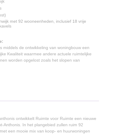
ijk
s
ost)
wijk met 92 wooneenheden, inclusief 18 vrije
kavels
e:
ns middels de ontwikkeling van woningbouw een
jke Kwaliteit waarmee andere actuele ruimtelijke
nen worden opgelost zoals het slopen van
thonis ontwikkelt Ruimte voor Ruimte een nieuwe
t-Anthonis. In het plangebied zullen ruim 92
 met een mooie mix van koop- en huurwoningen