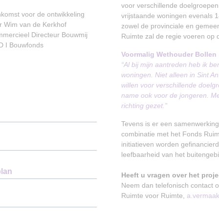
voor verschillende doelgroepen
omst voor de ontwikkeling
vrijstaande woningen evenals 18
r Wim van de Kerkhof
zowel de provinciale en gemeen
mmercieel Directeur Bouwmij
Ruimte zal de regie voeren op d
PD I Bouwfonds
Voormalig Wethouder Bollen
“Al bij mijn aantreden heb ik 
woningen. Niet alleen in Sint 
willen voor verschillende doe
name ook voor de jongeren. Met
richting gezet.”
Tevens is er een samenwerking 
combinatie met het Fonds Ruimt
initiatieven worden gefinancierd
leefbaarheid van het buitengebi
plan
Heeft u vragen over het proj
Neem dan telefonisch contact
Ruimte voor Ruimte,
a.vermaak