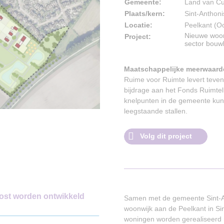
Gemeente:
Land van Cu
Plaats/kern:
Sint-Anthoni
Locatie:
Peelkant (O
Nieuwe woon
Project:
sector bouw
Maatschappelijke meerwaard
Ruime voor Ruimte levert teve
bijdrage aan het Fonds Ruimteli
knelpunten in de gemeente kun
leegstaande stallen.
Volg dit project
ost worden ontwikkeld
Samen met de gemeente Sint-An
woonwijk aan de Peelkant in Sin
woningen worden gerealiseerd