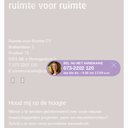
Ruimte voor Ruimte CV
Brabantlaan 3
Postbus 79
5201 AB ‘s Hertogenbosch
BEL NU MET ANNEMARIE
T
073 2202 120
073-2202 120
E
communicatie@ruimtevoorruimte.com
ma t/m do – 9.00 tot 17.00 uur
Houd mij op de hoogte
Wenst u te worden geïnformeerd over onze nieuwe
maatschappelijke projecten, pers- en nieuwsberichten?
Schrijf u in voor onze periodieke nieuwsbrief.