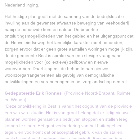
Nederland inging.
Het huidige plan geeft met de sanering van de bedrijfslocatie
invulling aan de gewenste afwaartse beweging van veehouderij
nabij de bebouwde kom en natuur. De beperkte
ontsluitingsmogelijkheden van het gebied en het uitgangspunt dat
de Heuveleindseweg het landelijke karakter moet behouden,
zorgen ervoor dat er geen grote aantallen woningen mogelijk zijn.
In de gemeente Best is sprake van een stevige vraag naar
mogelijkheden voor (collectieve) zelfbouw en nieuwe
woonvormen. Daarbij speelt de behoefte aan nieuwe
woonzorgarrangementen als gevolg van demografische
ontwikkelingen en veranderingen in het zorglandschap een rol.
Gedeputeerde Erik Ronne
s
(Provincie Noord-Brabant, Ruimte
en Wonen)
“Deze ontwikkeling in Best is vanuit het oogpunt van de provincie
een win-win-situatie. Het is van groot belang dat er tijdig nieuwe
plannen worden gemaakt als bedrijven stoppen en stallen leeg
komen te staan. Het gaat verloedering van het buitengebied
tegen, en voorkomt dat onacceptabel gebruik van de stallen,
zoals bijvoorbeeld ondermijning, plaatsvindt. Bovendien ben ik