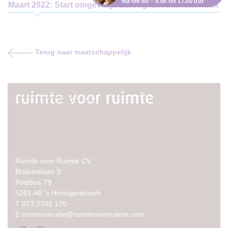
ma t/m do – 9.00 tot 17.00 uur
Maart 2022: Start omgevingsdialoog met omwonenden
Terug naar maatschappelijk
Ruimte voor Ruimte CV
Brabantlaan 3
Postbus 79
5201 AB ‘s Hertogenbosch
T
073 2202 120
E
communicatie@ruimtevoorruimte.com