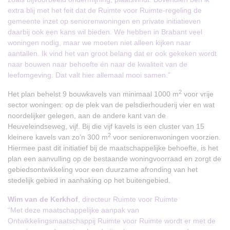
extra blij met het feit dat de Ruimte voor Ruimte-regeling de
gemeente inzet op seniorenwoningen en private initiatieven
daarbij ook een kans wil bieden. We hebben in Brabant veel
woningen nodig, maar we moeten niet alleen kijken naar
aantallen. Ik vind het van groot belang dat er ook gekeken wordt
naar bouwen naar behoefte én naar de kwaliteit van de
leefomgeving. Dat valt hier allemaal mooi samen.”
2
Het plan behelst 9 bouwkavels van minimaal 1000 m
voor vrije
sector woningen: op de plek van de pelsdierhouderij vier en wat
noordelijker gelegen, aan de andere kant van de
Heuveleindseweg, vijf. Bij die vijf kavels is een cluster van 15
2
kleinere kavels van zo’n 300 m
voor seniorenwoningen voorzien.
Hiermee past dit initiatief bij de maatschappelijke behoefte, is het
plan een aanvulling op de bestaande woningvoorraad en zorgt de
gebiedsontwikkeling voor een duurzame afronding van het
stedelijk gebied in aanhaking op het buitengebied.
Wim van de Kerkhof
, directeur Ruimte voor Ruimte
“Met deze maatschappelijke aanpak van
Ontwikkelingsmaatschappij Ruimte voor Ruimte wordt er met de