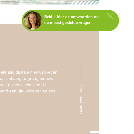
Bekijk hier de antwoorden op
de meest gestelde vragen.
Staat het antwoord op jouw
vraag er niet tussen?
Neem dan contact op met
Annemarie.
BEL NU MET ANNEMARIE
073-2202 100
elmatig digitale nieuwsbrieven.
aar ontvangt u graag nieuws
ma t/m vr – 9.00 tot 17.00 uur
unt u zich inschrijven. U
aand een nieuwsbrief van ons.