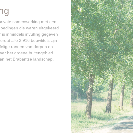
ing
-private samenwerking met een
goedingen die waren uitgekeerd
r is inmiddels invulling gegeven
dat alle 2.916 bouwtitels zijn
afelige randen van dorpen en
aar het groene buitengebied
 van het Brabantse landschap.