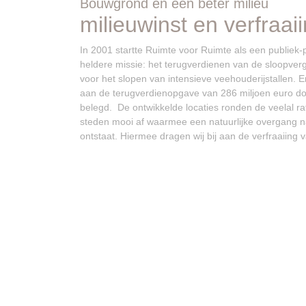
Bouwgrond én een beter milieu
milieuwinst en verfraai
In 2001 startte Ruimte voor Ruimte als een publiek
heldere missie: het terugverdienen van de sloopver
voor het slopen van intensieve veehouderijstallen. E
aan de terugverdienopgave van 286 miljoen euro door
belegd. De ontwikkelde locaties ronden de veelal r
steden mooi af waarmee een natuurlijke overgang n
ontstaat. Hiermee dragen wij bij aan de verfraaiing